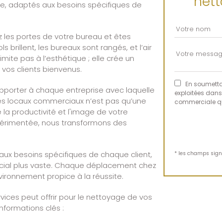
nett
re, adaptés aux besoins spécifiques de
z les portes de votre bureau et êtes
 brillent, les bureaux sont rangés, et l’air
mite pas à l’esthétique ; elle crée un
vos clients bienvenus.
En soumettan
pporter à chaque entreprise avec laquelle
exploitées dans
es locaux commerciaux n’est pas qu’une
commerciale qu
 la productivité et l'image de votre
xpérimentée, nous transformons des
ux besoins spécifiques de chaque client,
* les champs signa
rcial plus vaste. Chaque déplacement chez
vironnement propice à la réussite.
ices peut offrir pour le nettoyage de vos
nformations clés :