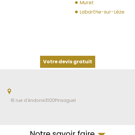
Muret
Labarthe-sur-Lèze
Votre devis gratuit
16 rue d'Andorre
31120
Pinsaguel
Notre savoir faire